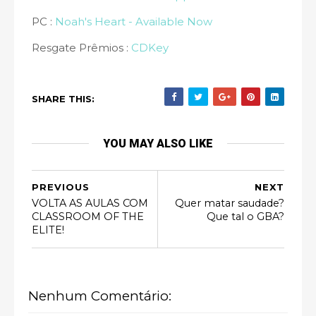
PC :
Noah's Heart - Available Now
Resgate Prêmios :
CDKey
SHARE THIS:
YOU MAY ALSO LIKE
PREVIOUS
NEXT
VOLTA AS AULAS COM
Quer matar saudade?
CLASSROOM OF THE
Que tal o GBA?
ELITE!
Nenhum Comentário: