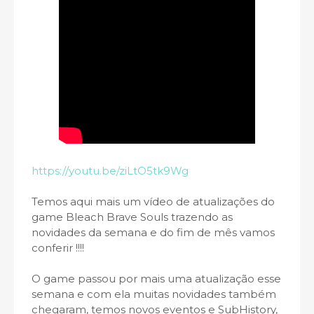
https://youtu.be/ziLtO5tk9Wg
Temos aqui mais um vídeo de atualizações do
game Bleach Brave Souls trazendo as
novidades da semana e do fim de mês vamos
conferir !!!!
O game passou por mais uma atualização esse
semana e com ela muitas novidades também
chegaram, temos novos eventos e SubHistory,