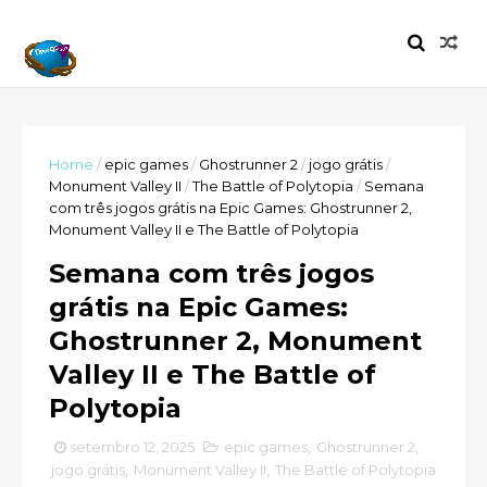
Home
/
epic games
/
Ghostrunner 2
/
jogo grátis
/
Monument Valley II
/
The Battle of Polytopia
/
Semana
com três jogos grátis na Epic Games: Ghostrunner 2,
Monument Valley II e The Battle of Polytopia
Semana com três jogos
grátis na Epic Games:
Ghostrunner 2, Monument
Valley II e The Battle of
Polytopia
setembro 12, 2025
epic games
,
Ghostrunner 2
,
jogo grátis
,
Monument Valley II
,
The Battle of Polytopia