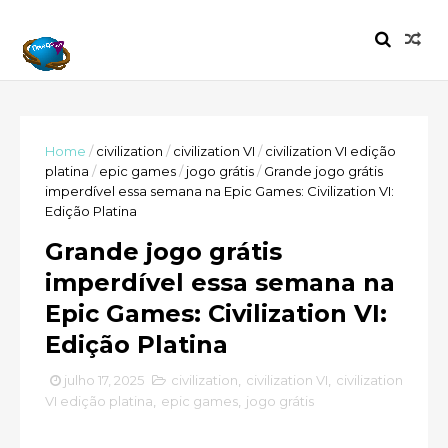
Home
/
civilization
/
civilization VI
/
civilization VI edição
platina
/
epic games
/
jogo grátis
/
Grande jogo grátis
imperdível essa semana na Epic Games: Civilization VI:
Edição Platina
Grande jogo grátis
imperdível essa semana na
Epic Games: Civilization VI:
Edição Platina
julho 17, 2025
civilization
,
civilization VI
,
civilization
VI edição platina
,
epic games
,
jogo grátis