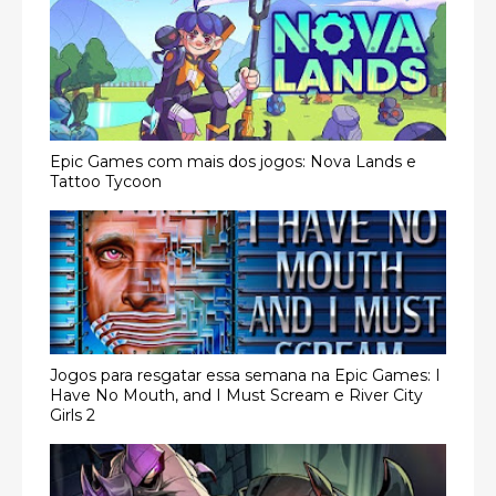
Epic Games com mais dos jogos: Nova Lands e
Tattoo Tycoon
Jogos para resgatar essa semana na Epic Games: I
Have No Mouth, and I Must Scream e River City
Girls 2