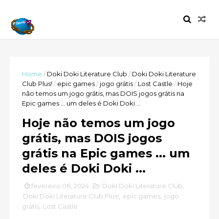
Home
/
Doki Doki Literature Club
/
Doki Doki Literature
Club Plus!
/
epic games
/
jogo grátis
/
Lost Castle
/
Hoje
não temos um jogo grátis, mas DOIS jogos grátis na
Epic games ... um deles é Doki Doki ...
Hoje não temos um jogo
grátis, mas DOIS jogos
grátis na Epic games ... um
deles é Doki Doki ...
fevereiro 08, 2024
Doki Doki Literature Club
,
Doki Doki Literature Club Plus!
,
epic games
,
jogo
grátis
,
Lost Castle