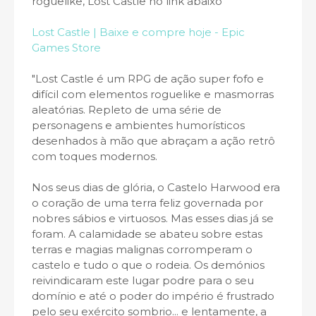
roguelike, Lost Castle no link abaixo
Lost Castle | Baixe e compre hoje - Epic
Games Store
"Lost Castle é um RPG de ação super fofo e
difícil com elementos roguelike e masmorras
aleatórias. Repleto de uma série de
personagens e ambientes humorísticos
desenhados à mão que abraçam a ação retrô
com toques modernos.
Nos seus dias de glória, o Castelo Harwood era
o coração de uma terra feliz governada por
nobres sábios e virtuosos. Mas esses dias já se
foram. A calamidade se abateu sobre estas
terras e magias malignas corromperam o
castelo e tudo o que o rodeia. Os demónios
reivindicaram este lugar podre para o seu
domínio e até o poder do império é frustrado
pelo seu exército sombrio... e lentamente, a