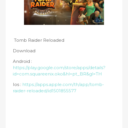
Tomb Raider Reloaded
Download
Android :
https://play.google.com/store/apps/details?
id=com.squareenix.oko&hl=pt_BR&gl=TH
Ios :
https://apps.apple.com/th/app/tomb-
raider-reloaded/id1501855577