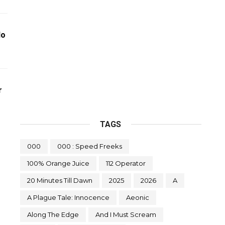
do
r
TAGS
000
000 : Speed Freeks
100% Orange Juice
112 Operator
20 Minutes Till Dawn
2025
2026
A
A Plague Tale: Innocence
Aeonic
Along The Edge
And I Must Scream