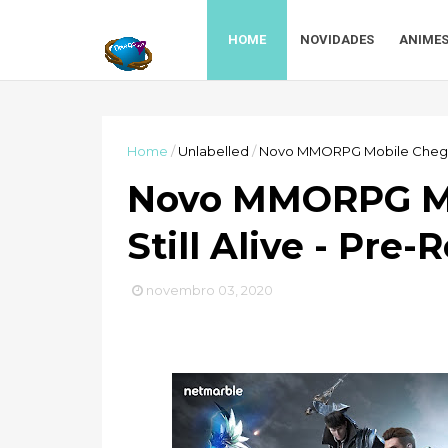
HOME
NOVIDADES
ANIME
Home
/
Unlabelled
/
Novo MMORPG Mobile Chegand
Novo MMORPG Mo
Still Alive - Pre
novembro 03, 2020