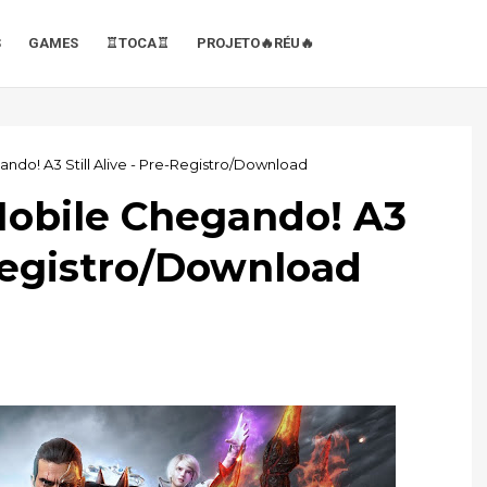
S
GAMES
♖TOCA♖
PROJETO🔥RÉU🔥
o! A3 Still Alive - Pre-Registro/Download
bile Chegando! A3
-Registro/Download