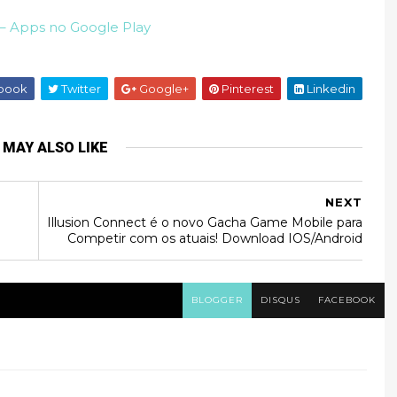
 – Apps no Google Play
book
Twitter
Google+
Pinterest
Linkedin
 MAY ALSO LIKE
NEXT
Illusion Connect é o novo Gacha Game Mobile para
Competir com os atuais! Download IOS/Android
BLOGGER
DISQUS
FACEBOOK