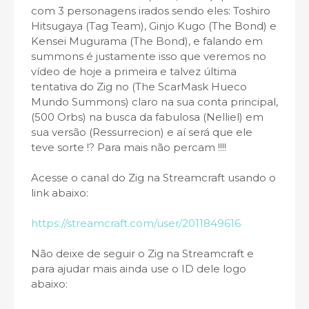
com 3 personagens irados sendo eles: Toshiro
Hitsugaya (Tag Team), Ginjo Kugo (The Bond) e
Kensei Mugurama (The Bond), e falando em
summons é justamente isso que veremos no
vídeo de hoje a primeira e talvez última
tentativa do Zig no (The ScarMask Hueco
Mundo Summons) claro na sua conta principal,
(500 Orbs) na busca da fabulosa (Nelliel) em
sua versão (Ressurrecion) e aí será que ele
teve sorte !? Para mais não percam !!!!
Acesse o canal do Zig na Streamcraft usando o
link abaixo:
https://streamcraft.com/user/2011849616
Não deixe de seguir o Zig na Streamcraft e
para ajudar mais ainda use o ID dele logo
abaixo: