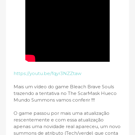
https://youtu.be/fqyr3NZZtaw
Mais um vídeo do game Bleach Brave Souls
trazendo a tentativa no The ScarMask Hueco
Mundo Summons vamos conferir !!!!
O game passou por mais uma atualização
rescentemente e com essa atualização
apenas uma novidade real apareceu, um novo
summons de atributo (Tech/verde) que conta