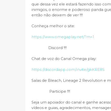
que dessa vez ele estará fazendo isso c
inimigos, o enorme e poderoso panda guerr
então não deixem de ver !!!!
Conheça melhor o site:
https://www.omegaplay.net/?m=1
Discord !!!!
Chat de voz do Canal Omega play:
https://discordapp.com/invite/gkKRE8S
Salas de Bleach, Lineage 2 Revolution e m
Participe !!!!
Seja um apoiador do canal e ganhe acesso
vídeos e guias, agradecimentos, mensagen