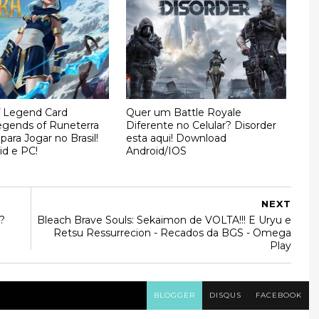
 Legend Card
Quer um Battle Royale
gends of Runeterra
Diferente no Celular? Disorder
 para Jogar no Brasil!
esta aqui! Download
id e PC!
Android/IOS
NEXT
?
Bleach Brave Souls: Sekaimon de VOLTA!!! E Uryu e
Retsu Ressurrecion - Recados da BGS - Omega
Play
BLOGGER
DISQUS
FACEBOOK