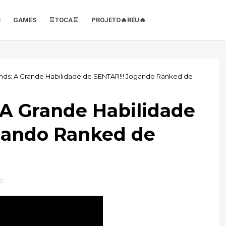
S
GAMES
♖TOCA♖
PROJETO🔥RÉU🔥
nds: A Grande Habilidade de SENTAR!!! Jogando Ranked de
 A Grande Habilidade
gando Ranked de
e