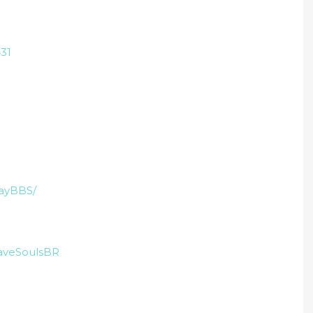
31
ayBBS/
raveSoulsBR