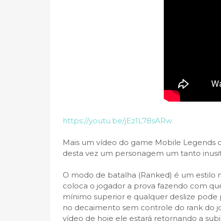
https://youtu.be/jEz1L78sARw
Mais um vídeo do game Mobile Legends c
desta vez um personagem um tanto inusitad
O modo de batalha (Ranked) é um estilo m
coloca o jogador a prova fazendo com q
mínimo superior e qualquer deslize pode 
no decaimento sem controle do rank do jo
vídeo de hoje ele estará retornando a sub