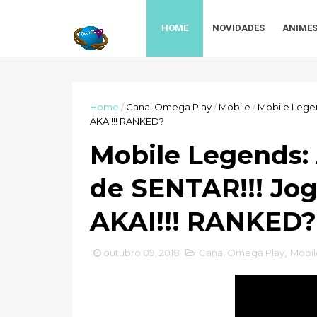
HOME
NOVIDADES
ANIME
Home
/
Canal Omega Play
/
Mobile
/
Mobile Lege
AKAI!!! RANKED?
Mobile Legends:
de SENTAR!!! Jo
AKAI!!! RANKED?
outubro 09, 2018
Canal Omega Play
,
Mobil