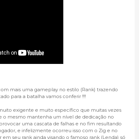
om mais uma gameplay no estilo (Rank) trazendo
o para a batalha vamos conferir !!!!
uito exigente e muito específico que muitas vezes
ue o mesmo mantenha um nível de dedicação no
provocar uma cascata de falhas e no fim resultando
gador, e infelizmente ocorreu isso com o Zig e no
ir em seu rank ainda visando o famoso rank (Lenda) só