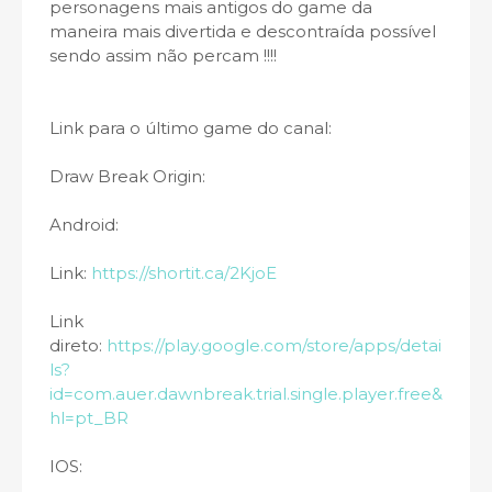
personagens mais antigos do game da
maneira mais divertida e descontraída possível
sendo assim não percam !!!!
Link para o último game do canal:
Draw Break Origin:
Android:
Link:
https://shortit.ca/2KjoE
Link
direto:
https://play.google.com/store/apps/detai
ls?
id=com.auer.dawnbreak.trial.single.player.free&
hl=pt_BR
IOS: