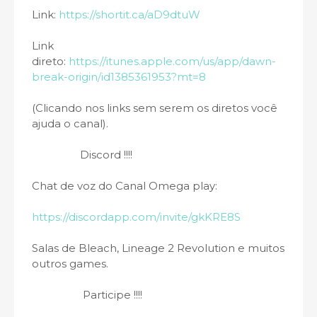
Link:
https://shortit.ca/aD9dtuW
Link
direto:
https://itunes.apple.com/us/app/dawn-
break-origin/id1385361953?mt=8
(Clicando nos links sem serem os diretos você
ajuda o canal).
Discord !!!!
Chat de voz do Canal Omega play:
https://discordapp.com/invite/gkKRE8S
Salas de Bleach, Lineage 2 Revolution e muitos
outros games.
Participe !!!!