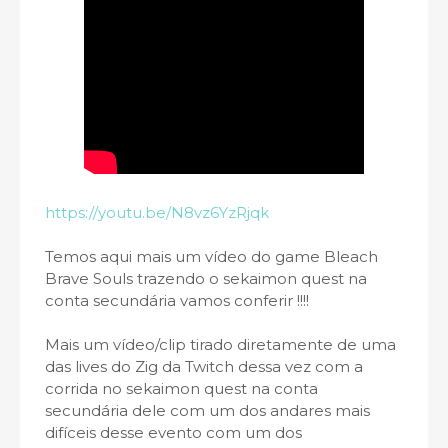
https://youtu.be/N8vz6YzRjqk
Temos aqui mais um vídeo do game Bleach
Brave Souls trazendo o sekaimon quest na
conta secundária vamos conferir !!!!
Mais um vídeo/clip tirado diretamente de uma
das lives do Zig da Twitch dessa vez com a
corrida no sekaimon quest na conta
secundária dele com um dos andares mais
difíceis desse evento com um dos