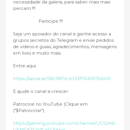
necessidade da galera, para saber mais mais
percam !!!!
Participe !!!!
Seja um apoiador do canal e ganhe acesso a
grupos secretos do Telegram e envie pedidos
de vídeos e guias, agradecimentos, mensagens
em lives e muito mais.
Entre aqui:
https://apoia.se/58c9874cb123f703007b6431
E ajude o canal a crescer.
Patrocine no YouTube (Clique em
("$Patrocinar").
https://gaming.youtube.com/channel/UCS2h6l
UFMD5TQAfGaFQtXpg