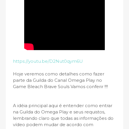
https://youtu.be/D2Nut0qym6U
Hoje veremos como detalhes como fazer
parte da Guilda do Canal Omega Play no
Game Bleach Brave Souls Vamos conferir !!!!
A idéia principal aqui é entender como entrar
na Guilda do Omega Play e seus requistos,
lembrando claro que todas as informações do
vídeo podem mudar de acordo com