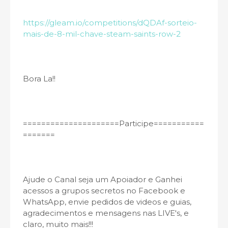
https://gleam.io/competitions/dQDAf-sorteio-
mais-de-8-mil-chave-steam-saints-row-2
Bora La!!
=====================Participe===========
=======­
Ajude o Canal seja um Apoiador e Ganhei
acessos a grupos secretos no Facebook e
WhatsApp, envie pedidos de videos e guias,
agradecimentos e mensagens nas LIVE's, e
claro, muito mais!!!