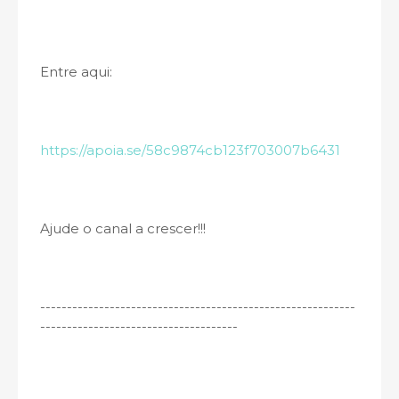
Entre aqui:
https://apoia.se/58c9874cb123f703007b6431
Ajude o canal a crescer!!!
-----------------------------------------------------------
-------------------------------------