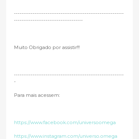
-----------------------------------------------------------
-------------------------------------
Muito Obrigado por assistir!!!
----------------------------------------­­-------------------
-
Para mais acessem:
https://www.facebook.com/universoomega
https://www.instagram.com/universo.omega