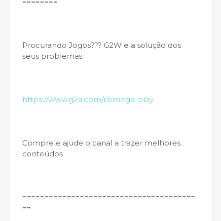
========­
Procurando Jogos??? G2W e a solução dos
seus problemas:
https://www.g2a.com/r/omega-play
Compre e ajude o canal a trazer melhores
conteúdos
=======================================
=­=