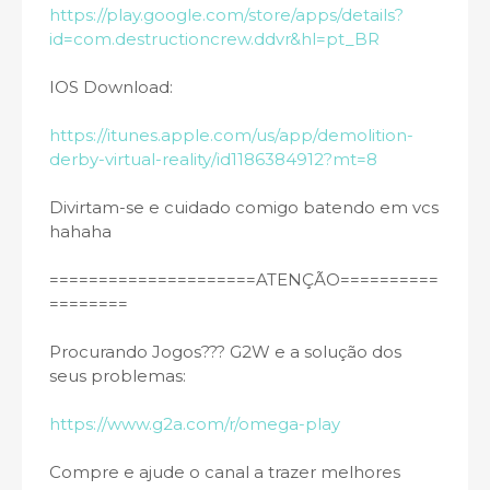
https://play.google.com/store/apps/details?
id=com.destructioncrew.ddvr&hl=pt_BR
IOS Download:
https://itunes.apple.com/us/app/demolition-
derby-virtual-reality/id1186384912?mt=8
Divirtam-se e cuidado comigo batendo em vcs
hahaha
=====================ATENÇÃO==========
========­
Procurando Jogos??? G2W e a solução dos
seus problemas:
https://www.g2a.com/r/omega-play
Compre e ajude o canal a trazer melhores