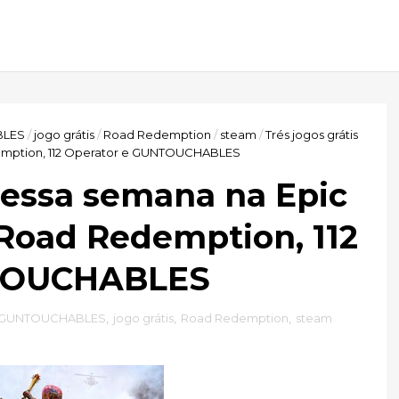
LES
/
jogo grátis
/
Road Redemption
/
steam
/
Trés jogos grátis
emption, 112 Operator e GUNTOUCHABLES
s essa semana na Epic
Road Redemption, 112
NTOUCHABLES
GUNTOUCHABLES
,
jogo grátis
,
Road Redemption
,
steam