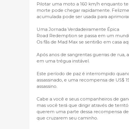
Pilotar uma moto a 160 km/h enquanto te
morte pode chegar rapidamente. Felizmen
acumulada pode ser usada para aprimorar
Uma Jornada Verdadeiramente Épica
Road Redemption se passa em um mundo p
Os fãs de Mad Max se sentirão em casa aqu
Após anos de sangrentas guerras de rua, 
em uma trégua instável.
Este período de paz é interrompido quando
assassinado, e uma recompensa de US$ 15 
assassino.
Cabe a você e seus companheiros de gangu
mas você terá que dirigir através de territó
querem uma parte dessa recompensa de U
que cruzarem seu caminho.