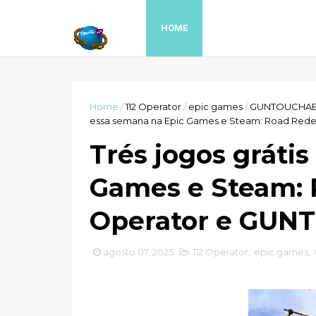
HOME
Home
/
112 Operator
/
epic games
/
GUNTOUCHAB
essa semana na Epic Games e Steam: Road Red
Trés jogos gráti
Games e Steam: 
Operator e GU
agosto 07, 2025
112 Operator
,
epic games
,