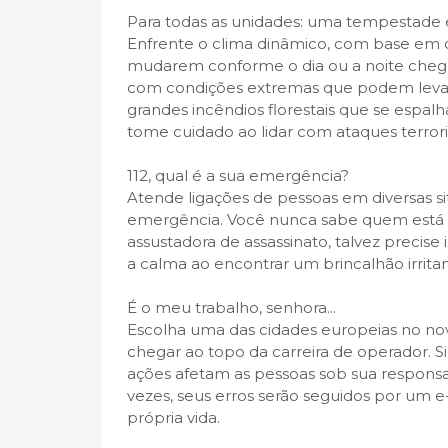
Para todas as unidades: uma tempestade e
Enfrente o clima dinâmico, com base em d
mudarem conforme o dia ou a noite chega
com condições extremas que podem levar a
grandes incêndios florestais que se espa
tome cuidado ao lidar com ataques terrori
112, qual é a sua emergência?
Atende ligações de pessoas em diversas si
emergência. Você nunca sabe quem está do
assustadora de assassinato, talvez precise
a calma ao encontrar um brincalhão irritan
É o meu trabalho, senhora...
Escolha uma das cidades europeias no no
chegar ao topo da carreira de operador. S
ações afetam as pessoas sob sua responsa
vezes, seus erros serão seguidos por um e-
própria vida.