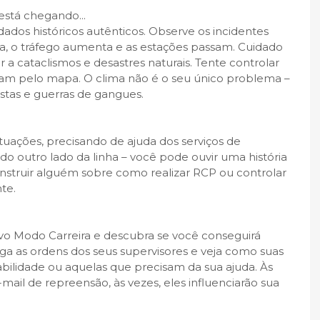
stá chegando...
ados históricos autênticos. Observe os incidentes
, o tráfego aumenta e as estações passam. Cuidado
 cataclismos e desastres naturais. Tente controlar
lham pelo mapa. O clima não é o seu único problema –
stas e guerras de gangues.
tuações, precisando de ajuda dos serviços de
 outro lado da linha – você pode ouvir uma história
 instruir alguém sobre como realizar RCP ou controlar
te.
vo Modo Carreira e descubra se você conseguirá
iga as ordens dos seus supervisores e veja como suas
bilidade ou aquelas que precisam da sua ajuda. Às
mail de repreensão, às vezes, eles influenciarão sua