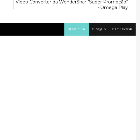
Vídeo Converter da WonderShar "Super Promoção"
- Omega Play
BLOGGER
DISQUS
FACEBOOK