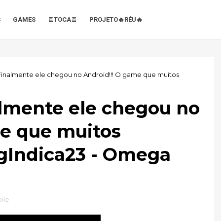
S
GAMES
♖TOCA♖
PROJETO🔥RÉU🔥
 Finalmente ele chegou no Android!!! O game que muitos
almente ele chegou no
me que muitos
igIndica23 - Omega
ile