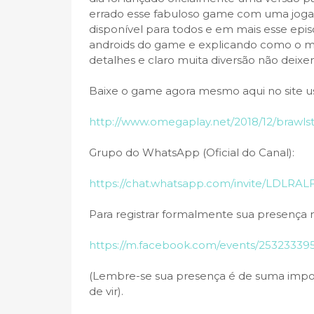
errado esse fabuloso game com uma jogabi
disponível para todos e em mais esse episó
androids do game e explicando como o m
detalhes e claro muita diversão não deixem 
Baixe o game agora mesmo aqui no site us
http://www.omegaplay.net/2018/12/brawls
Grupo do WhatsApp (Oficial do Canal):
https://chat.whatsapp.com/invite/LDLR
Para registrar formalmente sua presença n
https://m.facebook.com/events/25323339
(Lembre-se sua presença é de suma import
de vir).