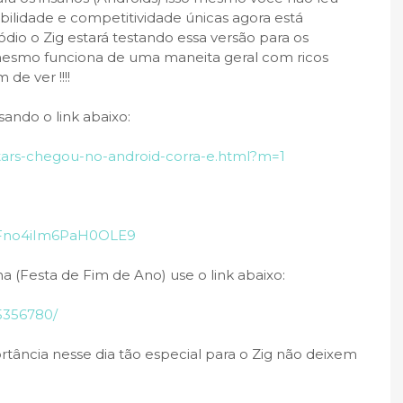
lidade e competitividade únicas agora está
dio o Zig estará testando essa versão para os
esmo funciona de uma maneita geral com ricos
de ver !!!!
ando o link abaixo:
tars-chegou-no-android-corra-e.html?m=1
ALFno4iIm6PaH0OLE9
a (Festa de Fim de Ano) use o link abaixo:
5356780/
ância nesse dia tão especial para o Zig não deixem