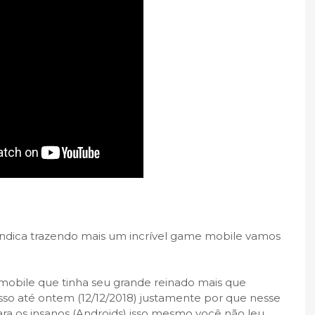
Indica trazendo mais um incrível game mobile vamos
obile que tinha seu grande reinado mais que
sso até ontem (12/12/2018) justamente por que nesse
ara os insanos (Androids) isso mesmo você não leu