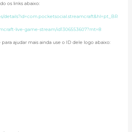
o os links abaixo:
ps/details?id=com.pocketsocial.streamcraft&hl=pt_BR
eamcraft-live-game-stream/id1306553607?mt=8
 para ajudar mais ainda use o ID dele logo abaixo: