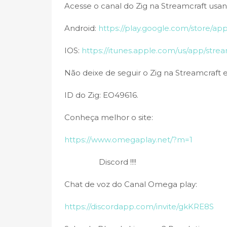
Acesse o canal do Zig na Streamcraft usand
Android:
https://play.google.com/store/ap
IOS:
https://itunes.apple.com/us/app/str
Não deixe de seguir o Zig na Streamcraft e
ID do Zig: EO49616.
Conheça melhor o site:
https://www.omegaplay.net/?m=1
Discord !!!!
Chat de voz do Canal Omega play:
https://discordapp.com/invite/gkKRE8S