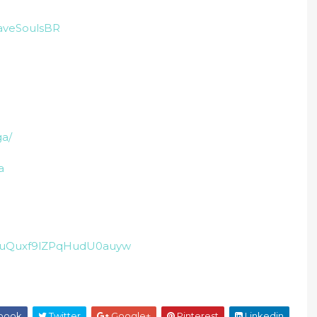
raveSoulsBR
ga/
a
3uuQuxf9lZPqHudU0auyw
book
Twitter
Google+
Pinterest
Linkedin