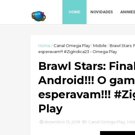
HOME
NOVIDADES
ANIME
Home
/
Canal Omega Play
/
Mobile
/
Brawl Stars:
esperavam!!! #ZigIndica23 - Omega Play
Brawl Stars: Fin
Android!!! O ga
esperavam!!! #Z
Play
dezembro 13, 2018
Canal Omega Play
,
Mob