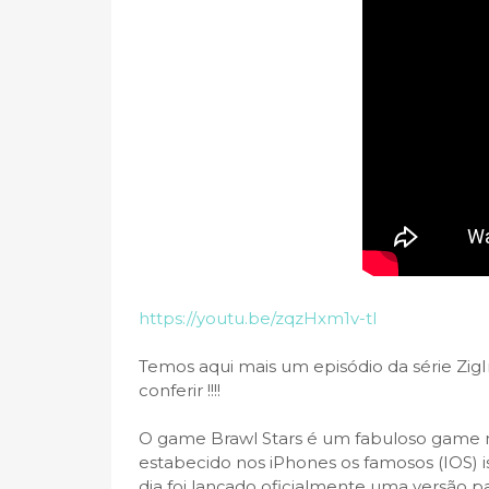
https://youtu.be/zqzHxm1v-tI
Temos aqui mais um episódio da série Zig
conferir !!!!
O game Brawl Stars é um fabuloso game m
estabecido nos iPhones os famosos (IOS) i
dia foi lançado oficialmente uma versão p