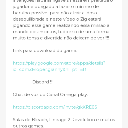
intenções nada amigáveis nessa empreitada o
jogador é obrigado a fazer o mínimo de
barulho possível para não atrair a idosa
desequilibrada e neste vídeo o Zig estará
jogando esse game realizando essa missão a
mando dos inscritos, tudo isso de uma forma
muito tensa e divertida não deixem de ver !!!!
Link para download do game:
https://play.google.com/store/apps/details?
id=com.dvloper.granny&hl=pt_BR
Discord !!!!
Chat de voz do Canal Omega play:
https://discordapp.com/invite/gkKRE8S
Salas de Bleach, Lineage 2 Revolution e muitos
outros games.