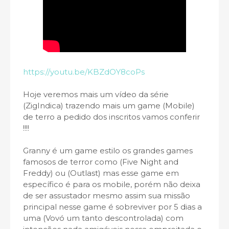
https://youtu.be/KBZdOY8coPs
Hoje veremos mais um vídeo da série
(ZigIndica) trazendo mais um game (Mobile)
de terro a pedido dos inscritos vamos conferir
!!!!
Granny é um game estilo os grandes games
famosos de terror como (Five Night and
Freddy) ou (Outlast) mas esse game em
específico é para os mobile, porém não deixa
de ser assustador mesmo assim sua missão
principal nesse game é sobreviver por 5 dias a
uma (Vovó um tanto descontrolada) com