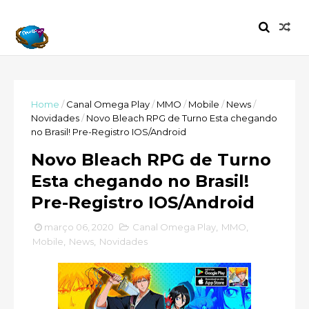
Home
/
Canal Omega Play
/
MMO
/
Mobile
/
News
/
Novidades
/
Novo Bleach RPG de Turno Esta chegando
no Brasil! Pre-Registro IOS/Android
Novo Bleach RPG de Turno
Esta chegando no Brasil!
Pre-Registro IOS/Android
março 06, 2020
Canal Omega Play
,
MMO
,
Mobile
,
News
,
Novidades