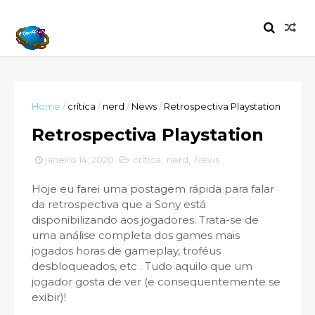
Home
/
crítica
/
nerd
/
News
/
Retrospectiva Playstation
Retrospectiva Playstation
janeiro 14, 2020
crítica
,
nerd
,
News
Hoje eu farei uma postagem rápida para falar
da retrospectiva que a Sony está
disponibilizando aos jogadores. Trata-se de
uma análise completa dos games mais
jogados horas de gameplay, troféus
desbloqueados, etc . Tudo aquilo que um
jogador gosta de ver (e consequentemente se
exibir)!