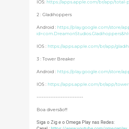
IOS:
https://apps.apple.com/br/app/total-p
2 : Gladihoppers
Android :
https://play.google.com/store/app
id=com.DreamonStudios.Gladihoppers&h
IOS :
https://apps.apple.com/br/app/gladi
3 : Tower Breaker
Android :
https://play.google.com/store/a
IOS :
https://apps.apple.com/br/app/tower
---------------------------
Boa diversão!!!
Siga o Zig e o Omega Play nas Redes:
Canal : 
https://www.youtube.com/omegaplay