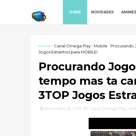
HOME
NOVIDADES
ANIME
Home
/
Canal Omega Play
/
Mobile
/
Procurando 
Jogos Estranhos para MOBILE!
Procurando Jogos
tempo mas ta c
3TOP Jogos Estr
dezembro 29, 2019
Canal Omega Play
,
Mob