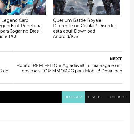
 Legend Card
Quer um Battle Royale
gends of Runeterra
Diferente no Celular? Disorder
 para Jogar no Brasil!
esta aqui! Download
id e PC!
Android/IOS
NEXT
Bonito, BEM FEITO e Agradavel! Lumia Saga é um
G de
dos mais TOP MMORPG para Mobile! Download
BLOGGER
DISQUS
FACEBOOK