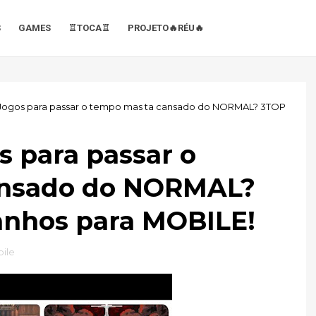
S
GAMES
♖TOCA♖
PROJETO🔥RÉU🔥
Jogos para passar o tempo mas ta cansado do NORMAL? 3TOP
 para passar o
ansado do NORMAL?
anhos para MOBILE!
ile