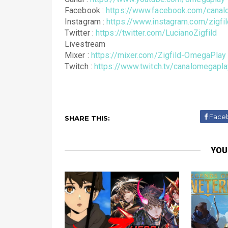
Facebook : 
https://www.facebook.com/canal
Instagram : 
https://www.instagram.com/zigfil
Twitter : 
https://twitter.com/LucianoZigfild
Livestream 
Mixer : 
https://mixer.com/Zigfild-OmegaPlay
Twitch : 
https://www.twitch.tv/canalomegapla
Face
SHARE THIS:
YOU