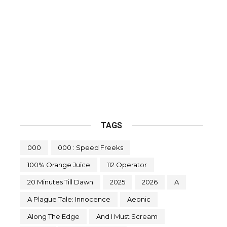
TAGS
000
000 : Speed Freeks
100% Orange Juice
112 Operator
20 Minutes Till Dawn
2025
2026
A
A Plague Tale: Innocence
Aeonic
Along The Edge
And I Must Scream