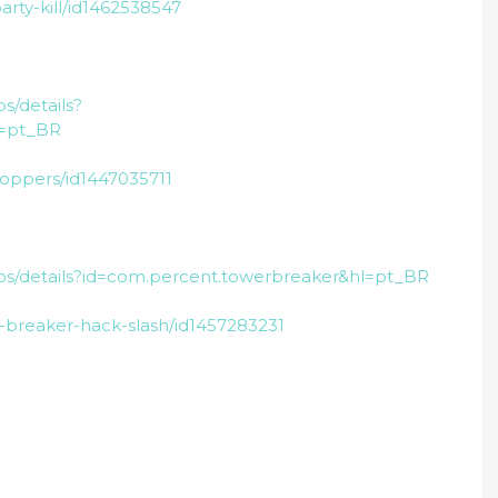
arty-kill/id1462538547
s/details?
l=pt_BR
hoppers/id1447035711
pps/details?id=com.percent.towerbreaker&hl=pt_BR
-breaker-hack-slash/id1457283231