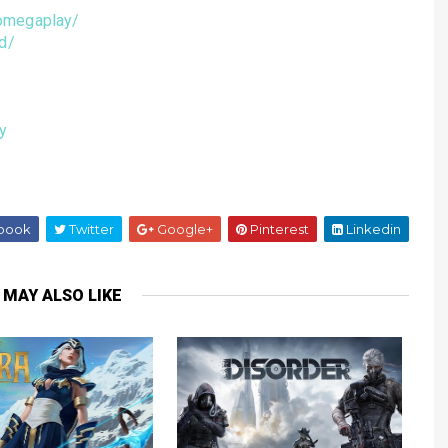
omegaplay/
d/
y
book
Twitter
Google+
Pinterest
Linkedin
 MAY ALSO LIKE