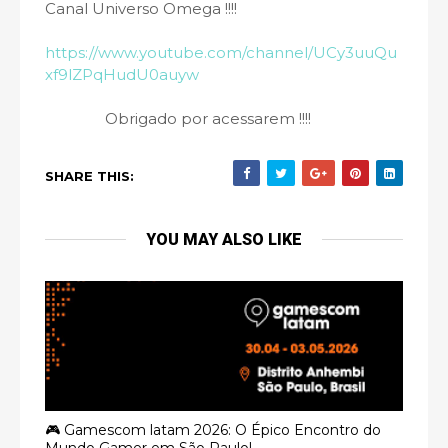
Canal Universo Omega !!!!
https://www.youtube.com/channel/UCy3uuQu
xf9lZPqHudU0auyw
Obrigado por acessarem !!!!
SHARE THIS:
YOU MAY ALSO LIKE
🎮 Gamescom latam 2026: O Épico Encontro do
Mundo Gamer em São Paulo!