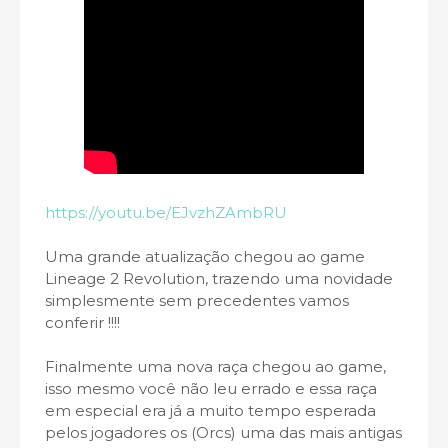
https://youtu.be/EJvzhZAmbRU
Uma grande atualização chegou ao game
Lineage 2 Revolution, trazendo uma novidade
simplesmente sem precedentes vamos
conferir !!!!
Finalmente uma nova raça chegou ao game,
isso mesmo você não leu errado e essa raça
em especial era já a muito tempo esperada
pelos jogadores os (Orcs) uma das mais antigas