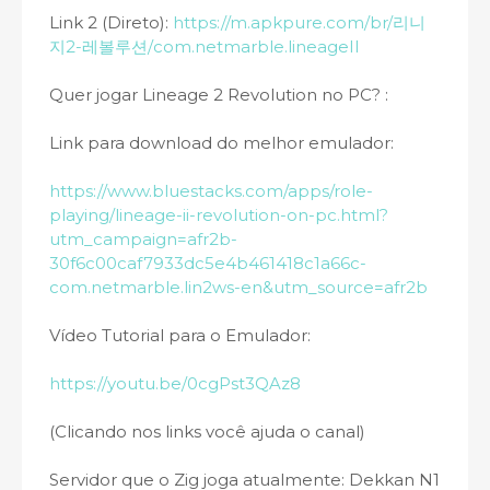
Link 2 (Direto):
https://m.apkpure.com/br/리니
지2-레볼루션/com.netmarble.lineageII
Quer jogar Lineage 2 Revolution no PC? :
Link para download do melhor emulador:
https://www.bluestacks.com/apps/role-
playing/lineage-ii-revolution-on-pc.html?
utm_campaign=afr2b-
30f6c00caf7933dc5e4b461418c1a66c-
com.netmarble.lin2ws-en&utm_source=afr2b
Vídeo Tutorial para o Emulador:
https://youtu.be/0cgPst3QAz8
(Clicando nos links você ajuda o canal)
Servidor que o Zig joga atualmente: Dekkan N1