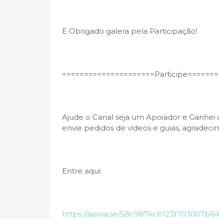
E Obrigado galera pela Participação!
=====================Participe=======
Ajude o Canal seja um Apoiador e Ganhei
envie pedidos de videos e guias, agradecim
Entre aqui:
https://apoia.se/58c9874cb123f703007b64