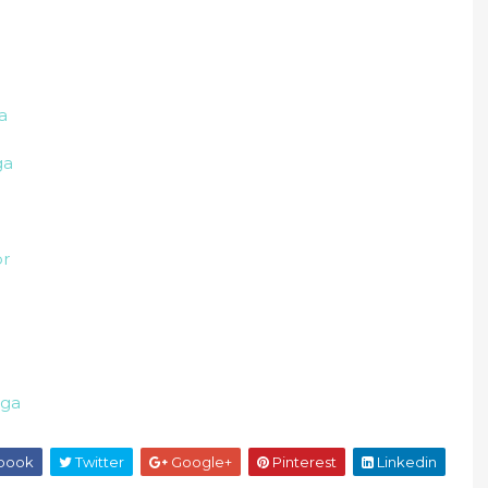
a
ga
br
ega
book
Twitter
Google+
Pinterest
Linkedin