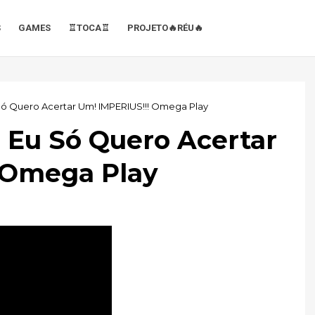
S
GAMES
♖TOCA♖
PROJETO🔥RÉU🔥
u Só Quero Acertar Um! IMPERIUS!!! Omega Play
- Eu Só Quero Acertar
 Omega Play