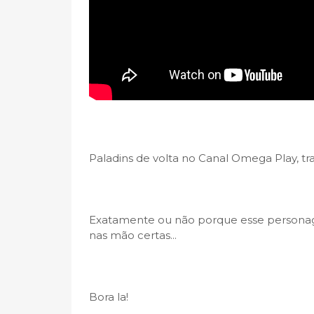
Paladins de volta no Canal Omega Play, t
Exatamente ou não porque esse personag
nas mão certas...
Bora la!