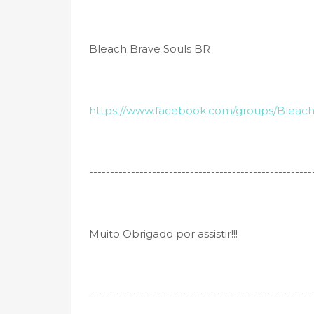
Bleach Brave Souls BR
https://www.facebook.com/groups/Bleac
-----------------------------------------------------
Muito Obrigado por assistir!!!
----------------------------------------­­-------------