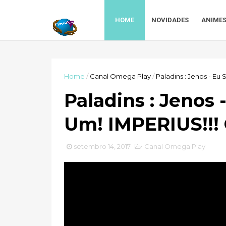
HOME
NOVIDADES
ANIME
Home
/
Canal Omega Play
/
Paladins : Jenos - E
Paladins : Jenos 
Um! IMPERIUS!!!
setembro 14, 2017
Canal Omega Play